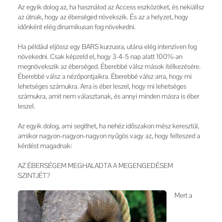
Az egyik dolog az, ha használod az Access eszközöket, és nekiállsz
az útnak, hogy az éberséged növekszik. És az a helyzet, hogy
időnként elég dinamikusan fog növekedni.
Ha például eljössz egy BARS kurzusra, utána elég intenzíven fog
növekedni. Csak képzeld el, hogy 3-4-5 nap alatt 100%-an
megnövekszik az éberséged. Éberebbé válsz mások ítélkezésére.
Éberebbé válsz a nézőpontjaikra. Éberebbé válsz arra, hogy mi
lehetséges számukra. Arra is éber leszel, hogy mi lehetséges
számukra, amit nem választanak, és annyi minden másra is éber
leszel.
Az egyik dolog, ami segíthet, ha nehéz időszakon mész keresztül,
amikor nagyon-nagyon-nagyon nyűgös vagy az, hogy felteszed a
kérdést magadnak:
AZ ÉBERSÉGEM MEGHALADTA A MEGENGEDÉSEM
SZINTJÉT?
Mert a