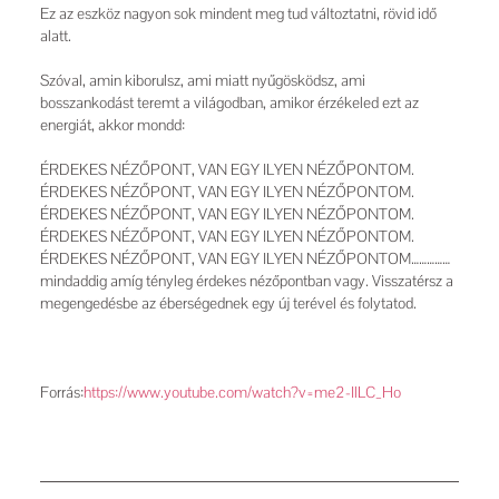
Ez az eszköz nagyon sok mindent meg tud változtatni, rövid idő
alatt.
Szóval, amin kiborulsz, ami miatt nyűgösködsz, ami
bosszankodást teremt a világodban, amikor érzékeled ezt az
energiát, akkor mondd:
ÉRDEKES NÉZŐPONT, VAN EGY ILYEN NÉZŐPONTOM.
ÉRDEKES NÉZŐPONT, VAN EGY ILYEN NÉZŐPONTOM.
ÉRDEKES NÉZŐPONT, VAN EGY ILYEN NÉZŐPONTOM.
ÉRDEKES NÉZŐPONT, VAN EGY ILYEN NÉZŐPONTOM.
ÉRDEKES NÉZŐPONT, VAN EGY ILYEN NÉZŐPONTOM……………
mindaddig amíg tényleg érdekes nézőpontban vagy. Visszatérsz a
megengedésbe az éberségednek egy új terével és folytatod.
Forrás:
https://www.youtube.com/watch?
v=me2-IlLC_Ho