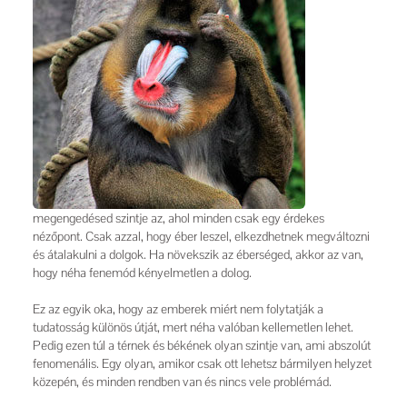
megengedésed szintje az, ahol minden csak egy érdekes
nézőpont. Csak azzal, hogy éber leszel, elkezdhetnek megváltozni
és átalakulni a dolgok. Ha növekszik az éberséged, akkor az van,
hogy néha fenemód kényelmetlen a dolog.
Ez az egyik oka, hogy az emberek miért nem folytatják a
tudatosság különös útját, mert néha valóban kellemetlen lehet.
Pedig ezen túl a térnek és békének olyan szintje van, ami abszolút
fenomenális. Egy olyan, amikor csak ott lehetsz bármilyen helyzet
közepén, és minden rendben van és nincs vele problémád.