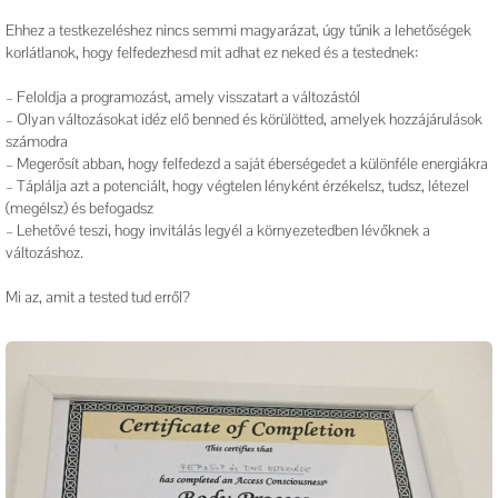
Ehhez a testkezeléshez nincs semmi magyarázat, úgy tűnik a lehetőségek
korlátlanok, hogy felfedezhesd mit adhat ez neked és a testednek:
– Feloldja a programozást, amely visszatart a változástól
– Olyan változásokat idéz elő benned és körülötted, amelyek hozzájárulások
számodra
– Megerősít abban, hogy felfedezd a saját éberségedet a különféle energiákra
– Táplálja azt a potenciált, hogy végtelen lényként érzékelsz, tudsz, létezel
(megélsz) és befogadsz
– Lehetővé teszi, hogy invitálás legyél a környezetedben lévőknek a
változáshoz.
Mi az, amit a tested tud erről?